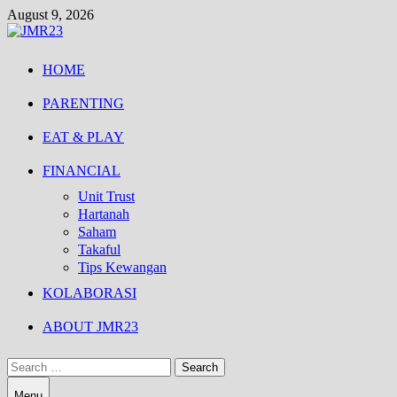
Skip
August 9, 2026
to
content
HOME
PARENTING
EAT & PLAY
FINANCIAL
Unit Trust
Hartanah
Saham
Takaful
Tips Kewangan
KOLABORASI
ABOUT JMR23
Search
for:
Menu