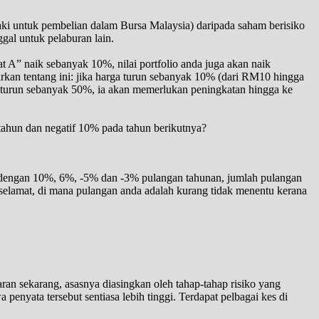
 untuk pembelian dalam Bursa Malaysia) daripada saham berisiko
gal untuk pelaburan lain.
at A” naik sebanyak 10%, nilai portfolio anda juga akan naik
irkan tentang ini: jika harga turun sebanyak 10% (dari RM10 hingga
 turun sebanyak 50%, ia akan memerlukan peningkatan hingga ke
tahun dan negatif 10% pada tahun berikutnya?
, dengan 10%, 6%, -5% dan -3% pulangan tahunan, jumlah pulangan
 selamat, di mana pulangan anda adalah kurang tidak menentu kerana
an sekarang, asasnya diasingkan oleh tahap-tahap risiko yang
penyata tersebut sentiasa lebih tinggi. Terdapat pelbagai kes di