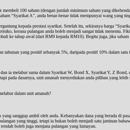
 membeli 100 saham (dengan jumlah minimum saham yang dikehendaki
saham “Syarikat A”, anda benar-benar tidak mempunyai wang yang ting
rgantung kepada prestasi syarikat. Setelah itu, sekiranya harga “Syarik
erisiko, kerana pulangan anda boleh menjadi sangat tidak menentu. Fik
ali ke tahap awal (dari RM9 kepada RM10). Begitu juga, jika saham
n tahunan yang positif sebanyak 5%, daripada positif 10% dalam satu 
, dan ia melabur sama dalam Syarikat W, Bond X, Syarikat Y, Z Bond
etapi pada dasarnya, unit amanah menyediakan anda pilihan yang lebih
 melabur dalam unit amanah?
 yang sanggup ambil oleh anda. Kebanyakan dana yang berada di pasar
langan yang tinggi, tetapi ia bukan boleh menjadi satu jaminan bahawa 
g rendah boleh juga menjana pulangan yang lumayan.