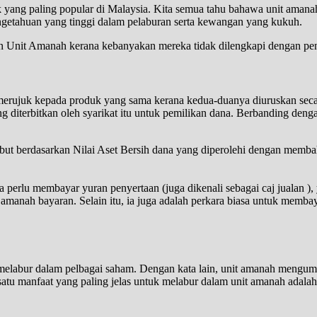
yang paling popular di Malaysia. Kita semua tahu bahawa unit aman
getahuan yang tinggi dalam pelaburan serta kewangan yang kukuh.
ran Unit Amanah kerana kebanyakan mereka tidak dilengkapi dengan p
ujuk kepada produk yang sama kerana kedua-duanya diuruskan secara 
g diterbitkan oleh syarikat itu untuk pemilikan dana. Berbanding den
but berdasarkan Nilai Aset Bersih dana yang diperolehi dengan membahag
 perlu membayar yuran penyertaan (juga dikenali sebagai caj jualan ), 
manah bayaran. Selain itu, ia juga adalah perkara biasa untuk membaya
labur dalam pelbagai saham. Dengan kata lain, unit amanah mengumpu
satu manfaat yang paling jelas untuk melabur dalam unit amanah adalah