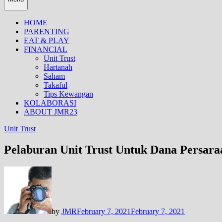
HOME
PARENTING
EAT & PLAY
FINANCIAL
Unit Trust
Hartanah
Saham
Takaful
Tips Kewangan
KOLABORASI
ABOUT JMR23
Unit Trust
Pelaburan Unit Trust Untuk Dana Persara
by
JMR
February 7, 2021
February 7, 2021