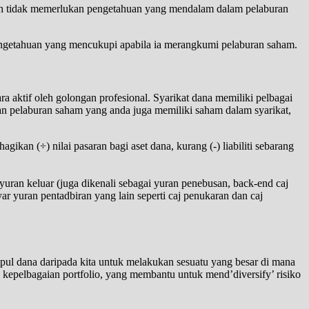
ah tidak memerlukan pengetahuan yang mendalam dalam pelaburan
engetahuan yang mencukupi apabila ia merangkumi pelaburan saham.
aktif oleh golongan profesional. Syarikat dana memiliki pelbagai
gan pelaburan saham yang anda juga memiliki saham dalam syarikat,
ikan (÷) nilai pasaran bagi aset dana, kurang (-) liabiliti sebarang
yuran keluar (juga dikenali sebagai yuran penebusan, back-end caj
r yuran pentadbiran yang lain seperti caj penukaran dan caj
l dana daripada kita untuk melakukan sesuatu yang besar di mana
 kepelbagaian portfolio, yang membantu untuk mend’diversify’ risiko