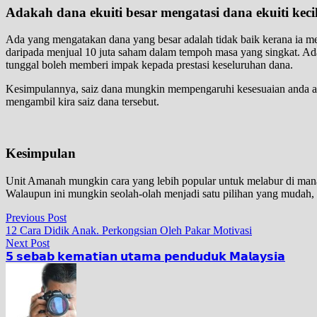
Adakah dana ekuiti besar mengatasi dana ekuiti keci
Ada yang mengatakan dana yang besar adalah tidak baik kerana ia mem
daripada menjual 10 juta saham dalam tempoh masa yang singkat. Ada
tunggal boleh memberi impak kepada prestasi keseluruhan dana.
Kesimpulannya, saiz dana mungkin mempengaruhi kesesuaian anda ata
mengambil kira saiz dana tersebut.
Kesimpulan
Unit Amanah mungkin cara yang lebih popular untuk melabur di ma
Walaupun ini mungkin seolah-olah menjadi satu pilihan yang mudah,
Post
Previous
Previous Post
post:
12 Cara Didik Anak. Perkongsian Oleh Pakar Motivasi
navigation
Next
Next Post
post:
𝟱 𝘀𝗲𝗯𝗮𝗯 𝗸𝗲𝗺𝗮𝘁𝗶𝗮𝗻 𝘂𝘁𝗮𝗺𝗮 𝗽𝗲𝗻𝗱𝘂𝗱𝘂𝗸 𝗠𝗮𝗹𝗮𝘆𝘀𝗶𝗮