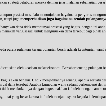
askan strategi pelaburan mereka dengan jelas malahan sebahagian bes
 Walaupun prestasi masa lalu menunjukkan bagaimana pengurus mengurus
n, tetapi juga
memperhatikan juga bagaimana rendah pulangannya
ebanyakan dana tidak mempunyai prestasi yang bagus, dengan ini an
a manakah yang sesuai untuk menguruskan dana tersebut bagi pihak an
aripada purata pulangan kerana pulangan bersih adalah keuntungan yang
 dicetuskan oleh keadaan makroekonomi. Bersabar tentang pulangan be
bagus akan berlaku. Untuk menjadikannya senang, apabila sesuatu dana
njual dana tersebut. Apabila kumpulan wang sedang berkembang denga
but tidak melakukannya dengan bagus malahan ia boleh mengancam keu
 tunai yang besar kerana ini boleh menjadi isyarat kepada kelembapan 