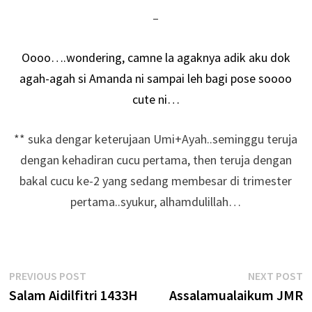
–
Oooo….wondering, camne la agaknya adik aku dok
agah-agah si Amanda ni sampai leh bagi pose soooo
cute ni…
** suka dengar keterujaan Umi+Ayah..seminggu teruja
dengan kehadiran cucu pertama, then teruja dengan
bakal cucu ke-2 yang sedang membesar di trimester
pertama..syukur, alhamdulillah…
Post
Previous
N
PREVIOUS POST
NEXT POST
post:
p
Salam Aidilfitri 1433H
Assalamualaikum JMR
navigation