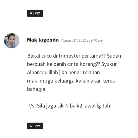
REPLY
says:
Mak lagenda
August 27, 2012 at 9:40 am
Bakal cucu di trimester pertama?? Sudah
berbuah ke benih cinta korang?? Syukur
Alhamdulillah jika benar telahan
mak..moga keluarga kalian akan terus
bahagia.
P/s: Sila jaga cik N baik2..awal lg tuh!
REPLY