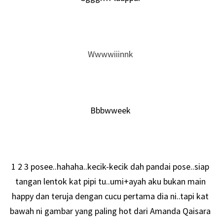
Wwwwiiinnk
Bbbwweek
1 2 3 posee..hahaha..kecik-kecik dah pandai pose..siap
tangan lentok kat pipi tu..umi+ayah aku bukan main
happy dan teruja dengan cucu pertama dia ni..tapi kat
bawah ni gambar yang paling hot dari Amanda Qaisara