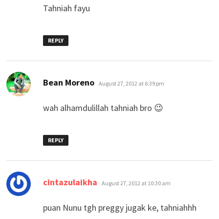
Tahniah fayu
REPLY
says:
Bean Moreno
August 27, 2012 at 6:39 pm
wah alhamdulillah tahniah bro 😉
REPLY
says:
cintazulaikha
August 27, 2012 at 10:30 am
puan Nunu tgh preggy jugak ke, tahniahhh