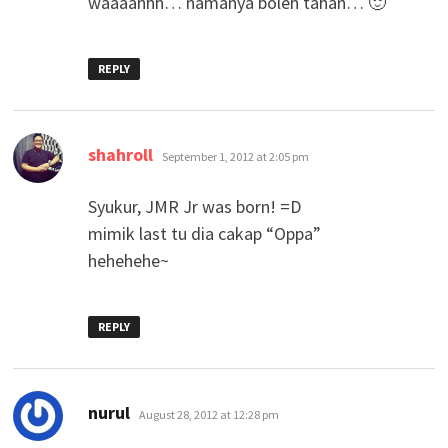
waaaahhh… namanya boleh tahan… 🙂
REPLY
says:
shahroll
September 1, 2012 at 2:05 pm
Syukur, JMR Jr was born! =D
mimik last tu dia cakap “Oppa”
hehehehe~
REPLY
says:
nurul
August 28, 2012 at 12:28 pm