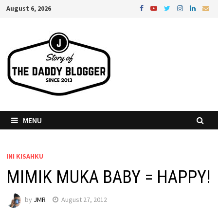
Skip
August 6, 2026
to
content
MENU
INI KISAHKU
MIMIK MUKA BABY = HAPPY!
by
JMR
August 27, 2012