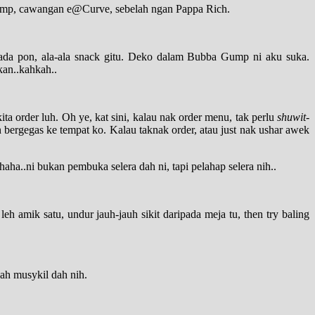
Gump, cawangan e@Curve, sebelah ngan Pappa Rich.
da pon, ala-ala snack gitu. Deko dalam Bubba Gump ni aku suka.
kan..kahkah..
ita order luh. Oh ye, kat sini, kalau nak order menu, tak perlu
shuwit-
n bergegas ke tempat ko. Kalau taknak order, atau just nak ushar awek
aha..ni bukan pembuka selera dah ni, tapi pelahap selera nih..
eh amik satu, undur jauh-jauh sikit daripada meja tu, then try baling
Dah musykil dah nih.