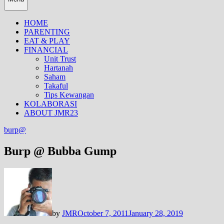
HOME
PARENTING
EAT & PLAY
FINANCIAL
Unit Trust
Hartanah
Saham
Takaful
Tips Kewangan
KOLABORASI
ABOUT JMR23
burp@
Burp @ Bubba Gump
by
JMR
October 7, 2011
January 28, 2019