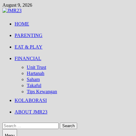
Skip
August 9, 2026
to
content
HOME
PARENTING
EAT & PLAY
FINANCIAL
Unit Trust
Hartanah
Saham
Takaful
Tips Kewangan
KOLABORASI
ABOUT JMR23
Search
for:
Menu