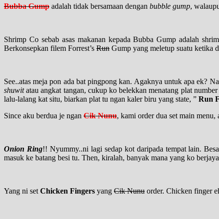
Bubba Gump
adalah tidak bersamaan dengan
bubble gump
, walaup
Shrimp Co sebab asas makanan kepada Bubba Gump adalah shrimp,
Berkonsepkan filem Forrest’s
Run
Gump yang meletup suatu ketika dah
See..atas meja pon ada bat pingpong kan. Agaknya untuk apa ek? Nak ka
shuwit
atau angkat tangan, cukup ko belekkan menatang plat number k
lalu-lalang kat situ, biarkan plat tu ngan kaler biru yang state, ”
Run F
Since aku berdua je ngan
Cik Nunu
, kami order dua set main menu, 
Onion Ring
!! Nyummy..ni lagi sedap kot daripada tempat lain. Bes
masuk ke batang besi tu. Then, kiralah, banyak mana yang ko berja
Yang ni set
Chicken Fingers
yang
Cik Nunu
order. Chicken finger e