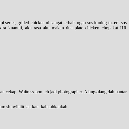
i series, grilled chicken ni sangat terbaik ngan sos kuning tu..erk sos
kira kuantiti, aku rasa aku makan dua plate chicken chop kat HR
an cekap. Waitress pon leh jadi photographer. Alang-alang dah hantar
am shuwiittttt lak kan..kahkahkahkah..