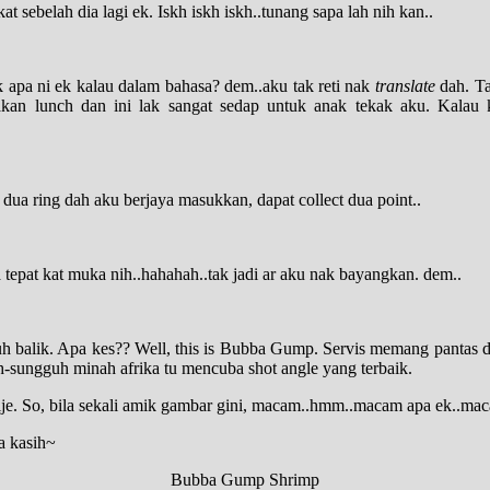
sebelah dia lagi ek. Iskh iskh iskh..tunang sapa lah nih kan..
apa ni ek kalau dalam bahasa? dem..aku tak reti nak
translate
dah. Tap
kan lunch dan ini lak sangat sedap untuk anak tekak aku. Kalau 
dua ring dah aku berjaya masukkan, dapat collect dua point..
epat kat muka nih..hahahah..tak jadi ar aku nak bayangkan. dem..
nuh balik. Apa kes?? Well, this is Bubba Gump. Servis memang pantas d
-sungguh minah afrika tu mencuba shot angle yang terbaik.
kije. So, bila sekali amik gambar gini, macam..hmm..macam apa ek..mac
a kasih~
Bubba Gump Shrimp