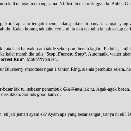
un sekali dengar, memang sama. Ni first time aku singgah ke Bubba 
 kot..Tapi aku tengok menu, udang takdelah banyak sangat, yang a
ulu. Kalau korang tak tahu cerita ni, tu aku tak tahu la nak cakap pe 
ta lalat banyak, cam takde sekor pon, bersih lagi tu. Pedulik, janji k
e kaler merah,dia tulis “
Stop, Forrest, Stop
“. Automatik, waiter aka
orrest Run
“. Motif??Ntah ler..
air Blueberry smoothies ngan 1 Onion Ring, ala-ala pembuka selera..hah
ar-besar lak tu, sebesar penumbuk
Cik Nunu
lak tu. Agak-agak bosan, l
ya masukkan. Sounds good kan??..
h, eh jari-jemari ayam ek? Ayam apa yang besar sangat jarinya ni ek? 