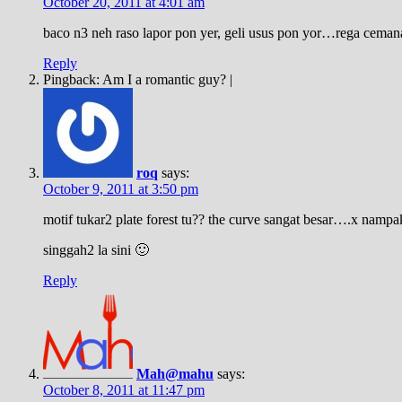
October 20, 2011 at 4:01 am
baco n3 neh raso lapor pon yer, geli usus pon yor…rega ceman
Reply
Pingback: Am I a romantic guy? |
roq
says:
October 9, 2011 at 3:50 pm
motif tukar2 plate forest tu?? the curve sangat besar….x nam
singgah2 la sini 🙂
Reply
Mah@mahu
says:
October 8, 2011 at 11:47 pm