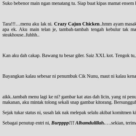
Suko bebenor main ngan menatang tu. Siap buat kipas mamat ensem kat 
Tara!!!…menu aku lak ni.
Crazy Cajun Chicken
..hmm ayam masak 
apa ek. Aku main telan je, tambah-tambah tengah kebulur tak ma
steakhouse..fuhhh..
Kan aku dah cakap. Bawang tu besar giler. Saiz XXL kot. Tengok tu, 
Bayangkan kalau sebesar ni penumbuk Cik Nunu, maut ni kalau kena t
aikk..tambah menu lagi ke ni? gambar kat atas dah licin, yang ni pe
makanan, aku mintak tolong sekali snap gambar kitorang. Bersungguh
Sejak tukar status ni, susah lak nak melepak selalu akibat komitmen 
Sebagai penutup entri ni,
Burpppp!!! Alhamdulillah.
….sekian, terim