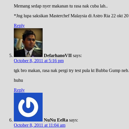
Memang sedap nyer makanan tu rasa nak cuba lah..
*Jng lupa saksikan Masterchef Malaysia di Astro Ria 22 okt 
Reply
DefarhanoVII
says:
October 8, 2011 at 5:16 pm
tgk bro makan, rasa nak pergi try test pula kt Bubba Gump ne
huhu
Reply
NuNu EeRa
says:
October 8, 2011 at 11:04 am