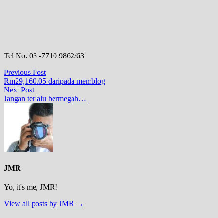
Tel No: 03 -7710 9862/63
Post
Previous
Previous Post
post:
Rm29,160.05 daripada memblog
navigation
Next
Next Post
post:
Jangan terlalu bermegah…
JMR
Yo, it's me, JMR!
View all posts by JMR →