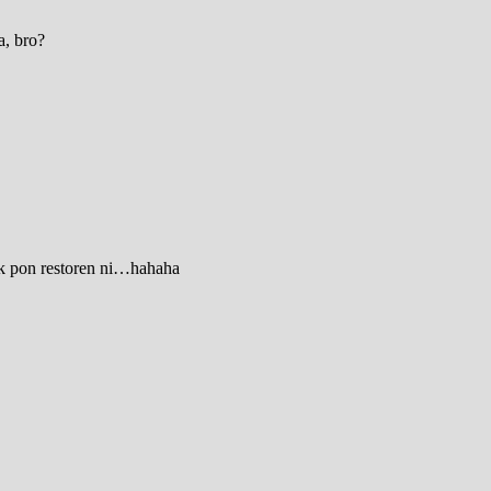
a, bro?
pak pon restoren ni…hahaha