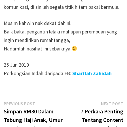
komunikasi, di sinilah segala titik hitam bakal bermula.
Musim kahwin nak dekat dah ni.
Baik bakal pengantin lelaki mahupun perempuan yang
ingin mendirikan rumahtangga,
Hadamlah nasihat ini sebaiknya
25 Jun 2019
Perkongsian Indah daripada FB:
Sharifah Zahidah
Post
Previous
N
PREVIOUS POST
NEXT POST
post:
p
Simpan RM30 Dalam
7 Perkara Penting
navigation
Tabung Haji Anak, Umur
Tentang Content