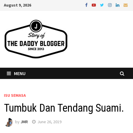
Skip
August 9, 2026
to
content
MENU
ISU SEMASA
Tumbuk Dan Tendang Suami.
by
JMR
June 26, 2019