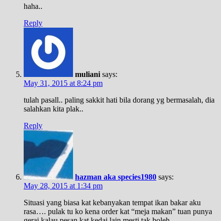
haha..
Reply
muliani
says:
May 31, 2015 at 8:24 pm
tulah pasall.. paling sakkit hati bila dorang yg bermasalah, dia
salahkan kita plak..
Reply
hazman aka species1980
says:
May 28, 2015 at 1:34 pm
Situasi yang biasa kat kebanyakan tempat ikan bakar aku
rasa…. pulak tu ko kena order kat “meja makan” tuan punya
gerai kalau pesan kat kedai lain mesti tak boleh