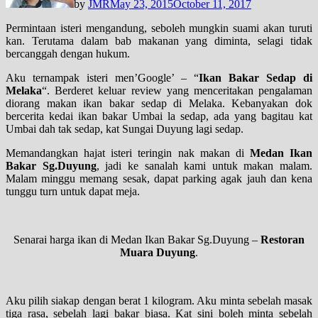
by
JMR
May 23, 2015
October 11, 2017
Permintaan isteri mengandung, seboleh mungkin suami akan turuti
kan. Terutama dalam bab makanan yang diminta, selagi tidak
bercanggah dengan hukum.
Aku ternampak isteri men’Google’ – “
Ikan Bakar Sedap di
Melaka
“. Berderet keluar review yang menceritakan pengalaman
diorang makan ikan bakar sedap di Melaka. Kebanyakan dok
bercerita kedai ikan bakar Umbai la sedap, ada yang bagitau kat
Umbai dah tak sedap, kat Sungai Duyung lagi sedap.
Memandangkan hajat isteri teringin nak makan di
Medan Ikan
Bakar Sg.Duyung
, jadi ke sanalah kami untuk makan malam.
Malam minggu memang sesak, dapat parking agak jauh dan kena
tunggu turn untuk dapat meja.
Senarai harga ikan di Medan Ikan Bakar Sg.Duyung –
Restoran
Muara Duyung
.
Aku pilih siakap dengan berat 1 kilogram. Aku minta sebelah masak
tiga rasa, sebelah lagi bakar biasa. Kat sini boleh minta sebelah