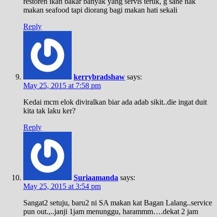
restoren ikan bakar banyak yang servis teruk, g sane nak
makan seafood tapi diorang bagi makan hati sekali
Reply
kerrybradshaw
says:
May 25, 2015 at 7:58 pm
Kedai mcm elok diviralkan biar ada adab sikit..die ingat duit
kita tak laku ker?
Reply
Suriaamanda
says:
May 25, 2015 at 3:54 pm
Sangat2 setuju, baru2 ni SA makan kat Bagan Lalang..service
pun out.,..janji 1jam menunggu, harammm….dekat 2 jam