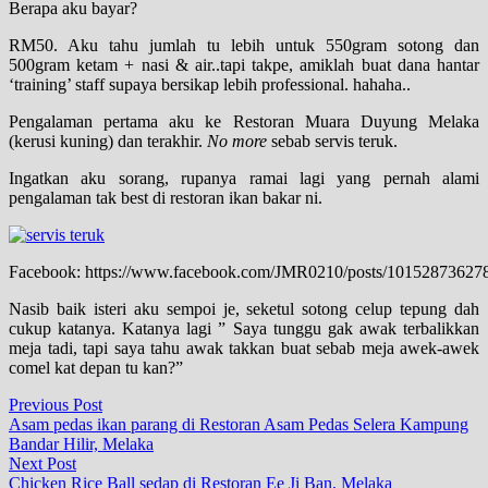
Berapa aku bayar?
RM50. Aku tahu jumlah tu lebih untuk 550gram sotong dan
500gram ketam + nasi & air..tapi takpe, amiklah buat dana hantar
‘training’ staff supaya bersikap lebih professional. hahaha..
Pengalaman pertama aku ke Restoran Muara Duyung Melaka
(kerusi kuning) dan terakhir.
No more
sebab servis teruk.
Ingatkan aku sorang, rupanya ramai lagi yang pernah alami
pengalaman tak best di restoran ikan bakar ni.
Facebook: https://www.facebook.com/JMR0210/posts/10152873627
Nasib baik isteri aku sempoi je, seketul sotong celup tepung dah
cukup katanya. Katanya lagi ” Saya tunggu gak awak terbalikkan
meja tadi, tapi saya tahu awak takkan buat sebab meja awek-awek
comel kat depan tu kan?”
Post
Previous
Previous Post
post:
Asam pedas ikan parang di Restoran Asam Pedas Selera Kampung
navigation
Bandar Hilir, Melaka
Next
Next Post
post:
Chicken Rice Ball sedap di Restoran Ee Ji Ban, Melaka