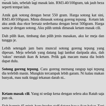
masak lain, sebelah lagi masak lain. RM3.40/100gram, tak jauh beza
seperti tempat lain.
Amik gak sotong dengan berat 550 gram. Harga sotong kat sini,
RM3.40/100gram. Minta dimasak sotong goreng tepung. Ketam lak
aku amik dua ekor bersaiz sederhana dengan berat 500gram. Harga
sama je dengan sotong. Aku pilih untuk dimasak ketam masak cili.
Dah pilih ikan, timbang dan pilih jenis masakan, aku ke meja dan
tunggu je.
Lebih setengah jam baru muncul sotong goreng tepung yang
dipesan. Meja sebelah yang datang lagi lambat daripada aku, dah
‘rakus’ meratah ikan & ketam. Pelik gak macam mana dia boleh
dapat dulu.
Sotong goreng tepung
. Cara goreng memang rangup tapi tepung
dia terlebih masin. Mungkin tercampak lebih garam. Ni kalau makan
banyak, mau naik tinggi tekanan darah ni..
Ketam masak cili
. Yang ni sedap kena dengan selera aku Ratah saja
pun ok.
Dah hampir 45 minit, baru brader staff datang bawa ikan bakar. Tapi