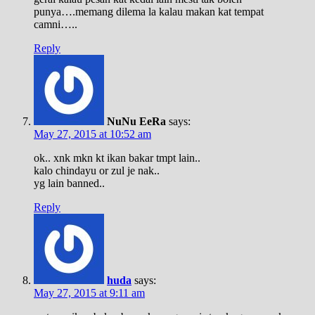
punya….memang dilema la kalau makan kat tempat
camni…..
Reply
NuNu EeRa
says:
May 27, 2015 at 10:52 am
ok.. xnk mkn kt ikan bakar tmpt lain..
kalo chindayu or zul je nak..
yg lain banned..
Reply
huda
says:
May 27, 2015 at 9:11 am