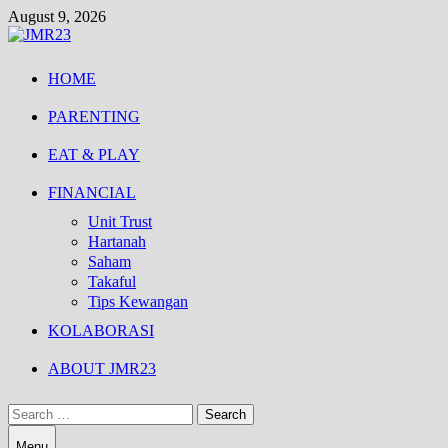
Skip
August 9, 2026
to
content
HOME
PARENTING
EAT & PLAY
FINANCIAL
Unit Trust
Hartanah
Saham
Takaful
Tips Kewangan
KOLABORASI
ABOUT JMR23
Search
for:
Menu