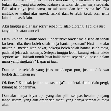
bukan ikan yang aku order. Katanya tertukar dengan meja sebelah.
Bila aku tanya jenis sama, masak sama dan berat sama ke? Dia
angguk je walhal aku tengok fizikal ikan tu lebih kecil, ikan jenis
lain dan masak lain.
Aku tunggu je dia ‘say sorry’ sebab itu silap diorang. Tapi dia just
tanya ‘nak’ atau cancel?
Dem..ko dah lah amik order ‘under table’ brader meja sebelah sebab
ko kenal dia, then boleh salah meja hantar pesanan? First time aku
makan di medan ikan bakar, pekerja boleh salah hantar salah meja,
padahal jelas ada no.meja. Selepas tunggu lebih kurang sejam, takde
‘option’ atau inisiatif untuk buat balik menu seperti aku pesan dalam
masa yang singkat??? Lapar ni tau..
Dan brader sebelah yang jelas mendengar pun, just tunduk wat
bodoh dan makan je?
Ok fine, ” Ko letak je ikan tu atas meja”.. dia letak dan berlalu pergi,
kurang hajor caranya.
Dan aku hanya bayar apa yang aku pilih selepas beratur panjang
tanpa sistem, yang aku order dan menu yang hanya sampai di meja
aku.