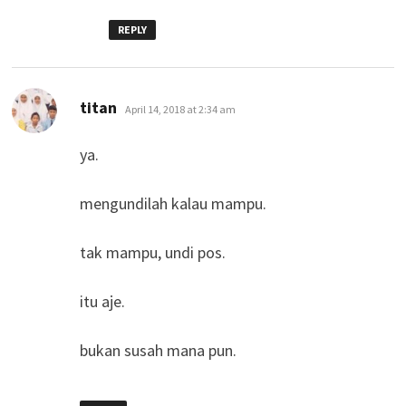
REPLY
says:
titan
April 14, 2018 at 2:34 am
ya.
mengundilah kalau mampu.
tak mampu, undi pos.
itu aje.
bukan susah mana pun.