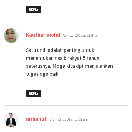
REPLY
says:
Kauthar mohd
April 13, 2018 at 12:44 am
Satu undi adalah penting untuk
menentukan nasib rakyat 5 tahun
seterusnya. Moga kita dpt menjalankan
tugas dgn baik
REPLY
says:
mrhanafi
April 12, 2018 at 11:52 am