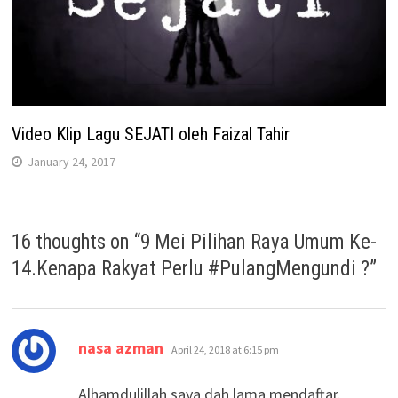
Video Klip Lagu SEJATI oleh Faizal Tahir
January 24, 2017
16 thoughts on “
9 Mei Pilihan Raya Umum Ke-
14.Kenapa Rakyat Perlu #PulangMengundi ?
”
says:
nasa azman
April 24, 2018 at 6:15 pm
Alhamdulillah saya dah lama mendaftar.