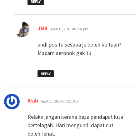
REPLY
says:
JMR
April 16, 2018 at 2:07 pm
undi pos tu sesapa je boleh ke tuan?
Macam seronok gak tu
REPLY
says:
Ksjb
April 13, 2018 at 12:10 pm
Relaks jangan kerana beza pendapat kita
bertelagah. Hari mengundi dapat cuti
boleh rehat.