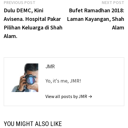
Post
Previous
N
PREVIOUS POST
NEXT POST
post:
p
Dulu DEMC, Kini
Bufet Ramadhan 2018:
navigation
Avisena. Hospital Pakar
Laman Kayangan, Shah
Pilihan Keluarga di Shah
Alam
Alam.
JMR
Yo, it's me, JMR!
View all posts by JMR →
YOU MIGHT ALSO LIKE