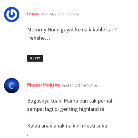
says:
Izwa
April 14, 2017 at 9:27 am
Mommy Nunu gayat ke naik kable car ?
Hehehe…
REPLY
says:
Mama Hakim
April 14, 2017 at 5:04 am
Bagusnya tuan. Mama pun tak pernah
sampai lagi di genting highland ni
.
Kalau anak anak naik ni mesti suka
.