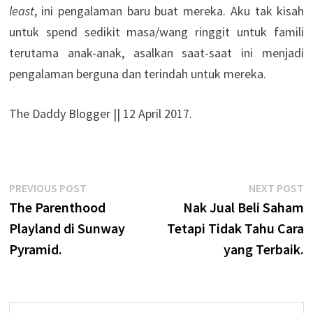
least
, ini pengalaman baru buat mereka. Aku tak kisah
untuk spend sedikit masa/wang ringgit untuk famili
terutama anak-anak, asalkan saat-saat ini menjadi
pengalaman berguna dan terindah untuk mereka.
The Daddy Blogger || 12 April 2017.
Post
Previous
N
PREVIOUS POST
NEXT POST
post:
p
The Parenthood
Nak Jual Beli Saham
navigation
Playland di Sunway
Tetapi Tidak Tahu Cara
Pyramid.
yang Terbaik.