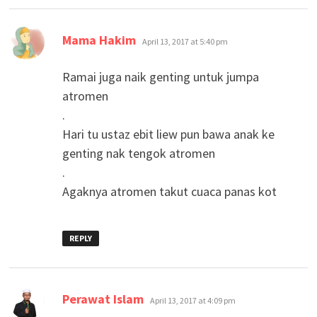
says:
Mama Hakim
April 13, 2017 at 5:40 pm
Ramai juga naik genting untuk jumpa
atromen
.
Hari tu ustaz ebit liew pun bawa anak ke
genting nak tengok atromen
.
Agaknya atromen takut cuaca panas kot
REPLY
says:
Perawat Islam
April 13, 2017 at 4:09 pm