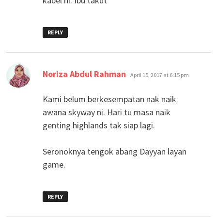
kabel ni. Ibu takut
REPLY
says:
Noriza Abdul Rahman
April 15, 2017 at 6:15 pm
Kami belum berkesempatan nak naik
awana skyway ni. Hari tu masa naik
genting highlands tak siap lagi.
Seronoknya tengok abang Dayyan layan
game.
REPLY