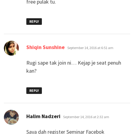
free pulak tu.
REPLY
says:
Shiqin Sunshine
September 14, 2016 at 6:51 am
Rugi sape tak join ni… Kejap je seat penuh
kan?
REPLY
says:
Halim Nadzeri
September 14, 2016 at 2:32 am
Saya dah register Seminar Facebok