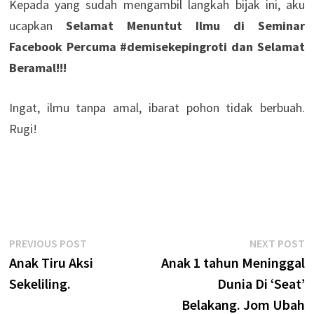
Kepada yang sudah mengambil langkah bijak ini, aku
ucapkan
Selamat Menuntut Ilmu di Seminar
Facebook Percuma #demisekepingroti dan Selamat
Beramal!!!
Ingat, ilmu tanpa amal, ibarat pohon tidak berbuah.
Rugi!
Seminar Facebook Percuma
Post
Previous
N
PREVIOUS POST
NEXT POST
post:
p
Anak Tiru Aksi
Anak 1 tahun Meninggal
navigation
Sekeliling.
Dunia Di ‘Seat’
Belakang. Jom Ubah