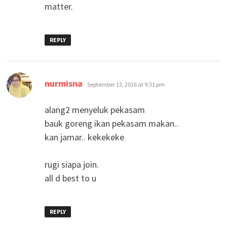
matter.
REPLY
says:
nurmisna
September 13, 2016 at 9:31 pm
alang2 menyeluk pekasam
bauk goreng ikan pekasam makan..
kan jamar.. kekekeke
rugi siapa join.
all d best to u
REPLY