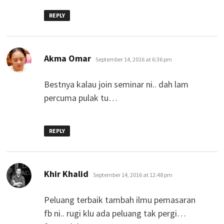
REPLY
says:
Akma Omar
September 14, 2016 at 6:36 pm
Bestnya kalau join seminar ni.. dah lam
percuma pulak tu…
REPLY
says:
Khir Khalid
September 14, 2016 at 12:48 pm
Peluang terbaik tambah ilmu pemasaran
fb ni.. rugi klu ada peluang tak pergi…