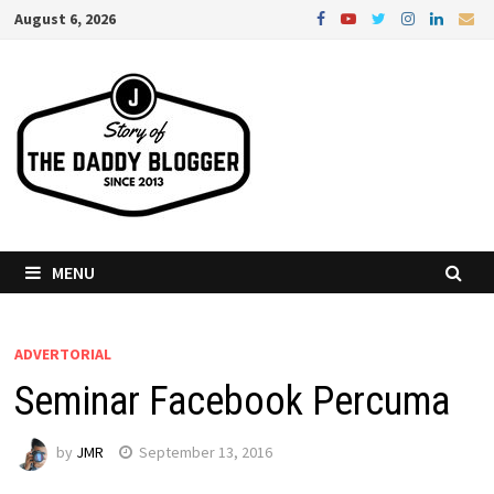
Skip
August 6, 2026
to
content
MENU
ADVERTORIAL
Seminar Facebook Percuma
by
JMR
September 13, 2016