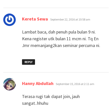
says:
Kereta Sewa
September 22, 2016 at 10:58 am
Lambat baca, dah penuh pula bulan 9 ni.
Kena register utk bulan 11 mcm ni. Tq En
Jmr memanjang2kan seminar percuma ni.
REPLY
says:
Hanny Abdullah
September 15, 2016 at 2:11 am
Terasa rugi tak dapat join, jauh
sangat..hhuhu