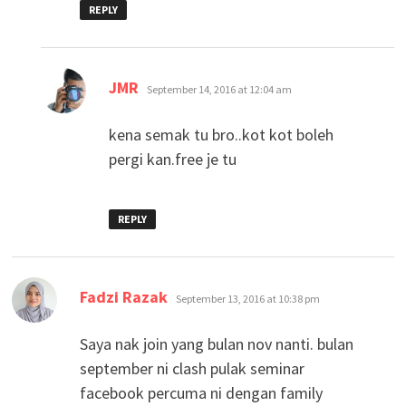
REPLY
says:
JMR
September 14, 2016 at 12:04 am
kena semak tu bro..kot kot boleh
pergi kan.free je tu
REPLY
says:
Fadzi Razak
September 13, 2016 at 10:38 pm
Saya nak join yang bulan nov nanti. bulan
september ni clash pulak seminar
facebook percuma ni dengan family