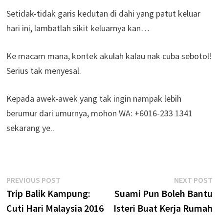
Setidak-tidak garis kedutan di dahi yang patut keluar
hari ini, lambatlah sikit keluarnya kan…
Ke macam mana, kontek akulah kalau nak cuba sebotol!
Serius tak menyesal.
Kepada awek-awek yang tak ingin nampak lebih
berumur dari umurnya, mohon WA: +6016-233 1341
sekarang ye..
Post
Previous
N
PREVIOUS POST
NEXT POST
post:
p
Trip Balik Kampung:
Suami Pun Boleh Bantu
navigation
Cuti Hari Malaysia 2016
Isteri Buat Kerja Rumah