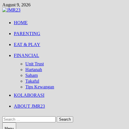
Skip
August 9, 2026
to
content
HOME
PARENTING
EAT & PLAY
FINANCIAL
Unit Trust
Hartanah
Saham
Takaful
Tips Kewangan
KOLABORASI
ABOUT JMR23
Search
for:
Menu