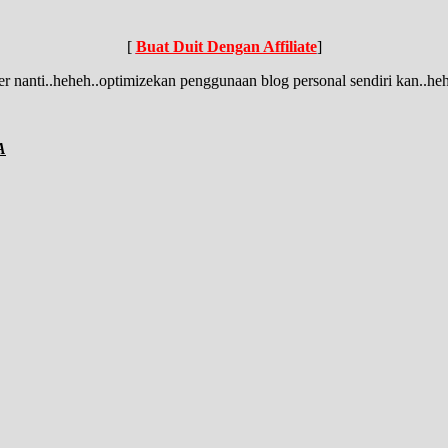
[
Buat Duit Dengan Affiliate
]
efer nanti..heheh..optimizekan penggunaan blog personal sendiri kan..he
A