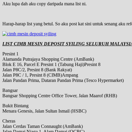
Aku lupa dah aku copy daripada mana list ni.
Harap-harap list yang betul. So aku post kat sini untuk senang aku r
LIST CIMB MESIN DEPOSIT SYILING SELURUH MALAYSI
Presint 1
Alamanda Putrajaya Shopping Centre (AmBank)
Blok E 16, Parcel E Presint 1 (Tabung Haji)Presint 8
Jalan P8C/2, Presint 8 (Bank Rakyat)
Jalan P8C / 1, Presint 8 (CIMB)Ampang
Jalan Pandan Prima, Dataran Pandan Prima (Tesco Hypermarket)
Bangsar
Bangsar Shopping Centre Office Tower, Jalan Maarof (RHB)
Bukit Bintang
Menara Genesis, Jalan Sultan Ismail (HSBC)
Cheras
Jalan Cerdas Taman Connaught (AmBank)
Jalan Damai Niaga 1, Alam Damai (OCBC)