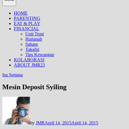
HOME
PARENTING
EAT & PLAY
FINANCIAL
Unit Trust
Hartanah
Saham
Takaful
Tips Kewangan
KOLABORASI
ABOUT JMR23
Isu Semasa
Mesin Deposit Syiling
by
JMR
April 14, 2015
April 14, 2015