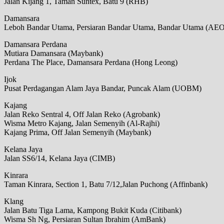
Jalan Kijang 1, Taman Suntex, Batu 9 (RHB)
Damansara
Leboh Bandar Utama, Persiaran Bandar Utama, Bandar Utama (AE
Damansara Perdana
Mutiara Damansara (Maybank)
Perdana The Place, Damansara Perdana (Hong Leong)
Ijok
Pusat Perdagangan Alam Jaya Bandar, Puncak Alam (UOBM)
Kajang
Jalan Reko Sentral 4, Off Jalan Reko (Agrobank)
Wisma Metro Kajang, Jalan Semenyih (Al-Rajhi)
Kajang Prima, Off Jalan Semenyih (Maybank)
Kelana Jaya
Jalan SS6/14, Kelana Jaya (CIMB)
Kinrara
Taman Kinrara, Section 1, Batu 7/12,Jalan Puchong (Affinbank)
Klang
Jalan Batu Tiga Lama, Kampong Bukit Kuda (Citibank)
Wisma Sh Ng, Persiaran Sultan Ibrahim (AmBank)