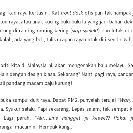
lagi kad raya kertas ni. Kat
front desk
ofis pun tak nampak 
un raya, atau anak kucing bulu-bulu la yang jadi bahan dek
tung di ranting-ranting kering (
siap syelek!
) dan letak di 
lah, ada yang beli, tulis ucapan raya untuk diri sendiri & h
ajoriti kita di Malaysia ni, akan mengenakan baju melayu. S
lain dengan design biasa. Sekarang? Nanti pagi raya, panda
sekali pandang macam baju kurung!
ru buka sampul duit raya. Dapat RM2, punyalah teruja! “
Wah, 
 la. Syukur selalu. Tapi sekarang. Lepas salam, tak sempat k
. Lagi parah, “
Ala…lime hengget je keeee?? Pakai j
perangai macam ni. Hempuk kang..