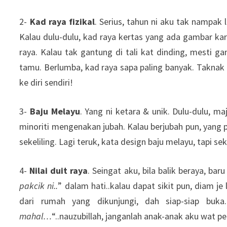
2-
Kad raya fizikal
. Serius, tahun ni aku tak nampak 
Kalau dulu-dulu, kad raya kertas yang ada gambar kart
raya. Kalau tak gantung di tali kat dinding, mesti gan
tamu. Berlumba, kad raya sapa paling banyak. Taknak ka
ke diri sendiri!
3-
Baju Melayu
. Yang ni ketara & unik. Dulu-dulu, m
minoriti mengenakan jubah. Kalau berjubah pun, yang p
sekeliling. Lagi teruk, kata design baju melayu, tapi 
4-
Nilai duit raya
. Seingat aku, bila balik beraya, ba
pakcik ni..
” dalam hati..kalau dapat sikit pun, diam je
dari rumah yang dikunjungi, dah siap-siap buka
mahal…
“..nauzubillah, janganlah anak-anak aku wat 