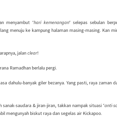
kan menyambut ‘
hari kemenangan
‘ selepas sebulan berp
 pulang menuju ke kampung halaman masing-masing. Kan m
arapnya, jalan
clear
!
rana Ramadhan berlalu pergi.
asa dahulu-banyak giler bezanya. Yang pasti, raya zaman d
h sanak-saudara & jiran-jiran, takkan nampak situasi ‘
anti-so
bil mengunyah biskut raya dan segelas air Kickapoo.