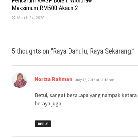
Pencarum KWSP Boleh ‘Withdraw’
Maksimum RM500 Akaun 2
March 24, 2020
5 thoughts on “
Raya Dahulu, Raya Sekarang.
”
says:
Noriza Rahman
July 18, 2016 at 11:18 am
Betul, sangat beza..apa yang nampak ketara
beraya juga
REPLY