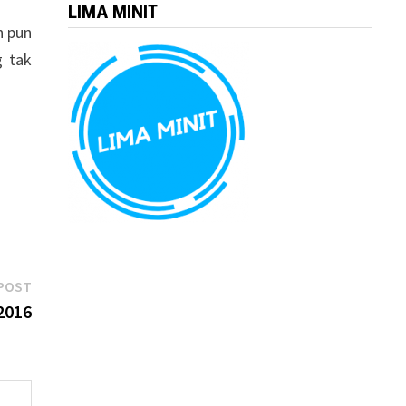
LIMA MINIT
h pun
g tak
Next
POST
post:
2016