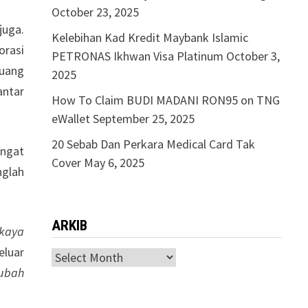
October 23, 2025
juga.
Kelebihan Kad Kredit Maybank Islamic
orasi
PETRONAS Ikhwan Visa Platinum
October 3,
ruang
2025
antar
How To Claim BUDI MADANI RON95 on TNG
eWallet
September 25, 2025
20 Sebab Dan Perkara Medical Card Tak
angat
Cover
May 6, 2025
nglah
ARKIB
kaya
eluar
ARKIB
ubah