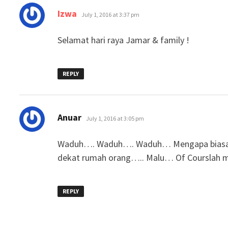
says:
Izwa
July 1, 2016 at 3:37 pm
Selamat hari raya Jamar & family !
REPLY
says:
Anuar
July 1, 2016 at 3:05 pm
Waduh…. Waduh…. Waduh… Mengapa biasa jad
dekat rumah orang….. Malu… Of Courslah 
REPLY