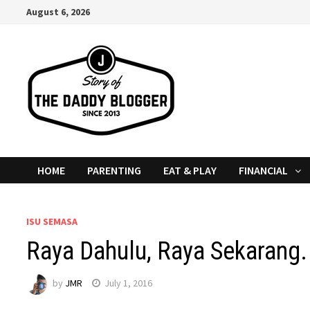
Skip
August 6, 2026
to
content
HOME
PARENTING
EAT & PLAY
FINANCIAL
ISU SEMASA
Raya Dahulu, Raya Sekarang.
by
JMR
July 1, 2016