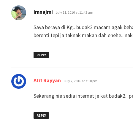
says:
imnajmi
July 11, 2016 at 11:42 am
Saya beraya di Kg.. budak2 macam agak behav
berenti tepi ja taknak makan dah ehehe.. nak
REPLY
says:
Afif Rayyan
July 2, 2016 at 7:18 pm
Sekarang nie sedia internet je kat budak2.. p
REPLY