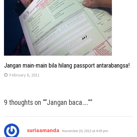
Jangan main-main bila hilang passport antarabangsa!
February 8, 2011
9 thoughts on “
“Jangan baca….”
”
says:
suriaamanda
November 20, 2013 at 4:43 pm