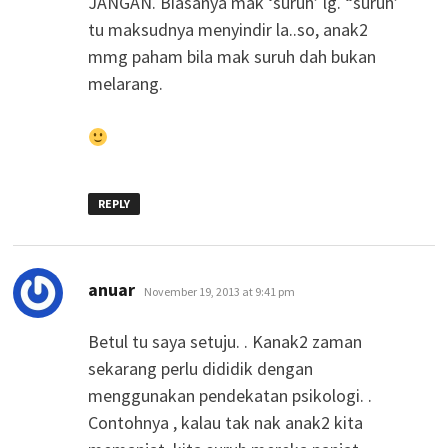
JANGAN. Biasanya mak ‘suruh’ lg. “suruh’
tu maksudnya menyindir la..so, anak2
mmg paham bila mak suruh dah bukan
melarang.
REPLY
says:
anuar
November 19, 2013 at 9:41 pm
Betul tu saya setuju. . Kanak2 zaman
sekarang perlu dididik dengan
menggunakan pendekatan psikologi. .
Contohnya , kalau tak nak anak2 kita