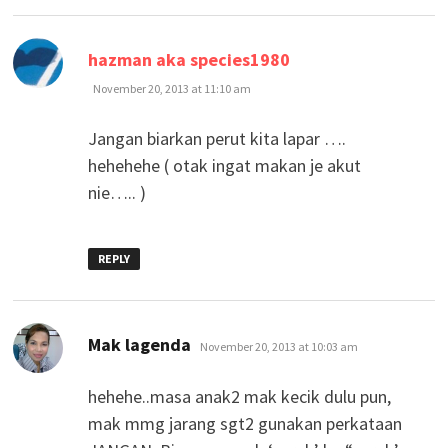
says:
hazman aka species1980
November 20, 2013 at 11:10 am
Jangan biarkan perut kita lapar ….
hehehehe ( otak ingat makan je akut
nie….. )
REPLY
says:
Mak lagenda
November 20, 2013 at 10:03 am
hehehe..masa anak2 mak kecik dulu pun,
mak mmg jarang sgt2 gunakan perkataan