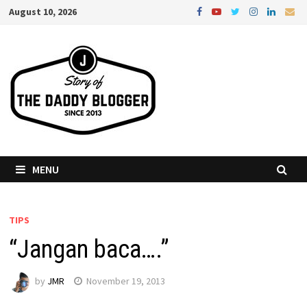
Skip
August 10, 2026
to
content
MENU
TIPS
“Jangan baca….”
by
JMR
November 19, 2013