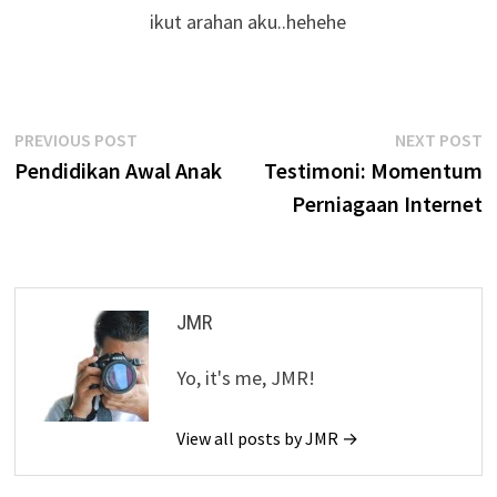
ikut arahan aku..hehehe
Post
Previous
N
PREVIOUS POST
NEXT POST
post:
p
Pendidikan Awal Anak
Testimoni: Momentum
navigation
Perniagaan Internet
JMR
Yo, it's me, JMR!
View all posts by JMR →