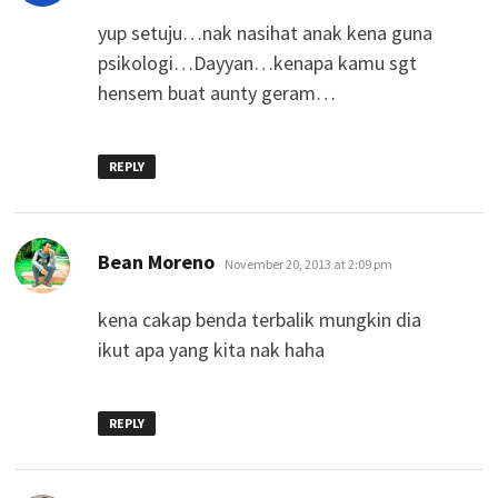
yup setuju…nak nasihat anak kena guna
psikologi…Dayyan…kenapa kamu sgt
hensem buat aunty geram…
REPLY
says:
Bean Moreno
November 20, 2013 at 2:09 pm
kena cakap benda terbalik mungkin dia
ikut apa yang kita nak haha
REPLY