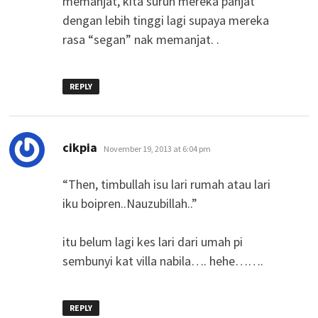
memanjat, kita suruh mereka panjat
dengan lebih tinggi lagi supaya mereka
rasa “segan” nak memanjat. .
REPLY
says:
cikpia
November 19, 2013 at 6:04 pm
“Then, timbullah isu lari rumah atau lari
iku boipren..Nauzubillah..”
itu belum lagi kes lari dari umah pi
sembunyi kat villa nabila…. hehe…….
REPLY