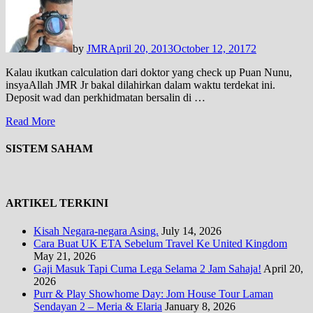
by
JMR
April 20, 2013
October 12, 2017
2
Kalau ikutkan calculation dari doktor yang check up Puan Nunu,
insyaAllah JMR Jr bakal dilahirkan dalam waktu terdekat ini.
Deposit wad dan perkhidmatan bersalin di …
Read More
SISTEM SAHAM
ARTIKEL TERKINI
Kisah Negara-negara Asing.
July 14, 2026
Cara Buat UK ETA Sebelum Travel Ke United Kingdom
May 21, 2026
Gaji Masuk Tapi Cuma Lega Selama 2 Jam Sahaja!
April 20,
2026
Purr & Play Showhome Day: Jom House Tour Laman
Sendayan 2 – Meria & Elaria
January 8, 2026