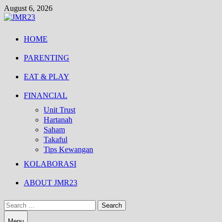
Skip
August 6, 2026
to
content
HOME
PARENTING
EAT & PLAY
FINANCIAL
Unit Trust
Hartanah
Saham
Takaful
Tips Kewangan
KOLABORASI
ABOUT JMR23
Search
for:
Menu