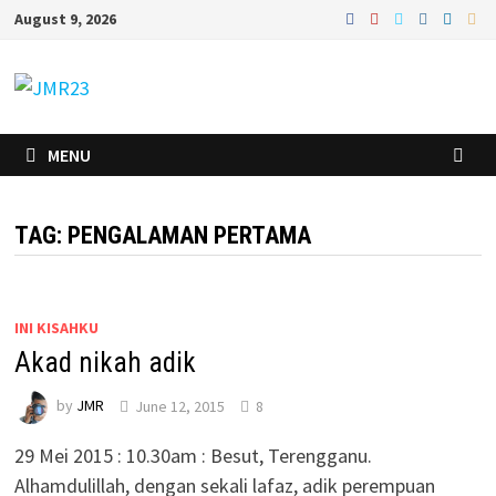
Skip
August 9, 2026
to
content
MENU
TAG:
PENGALAMAN PERTAMA
INI KISAHKU
Akad nikah adik
by
JMR
June 12, 2015
8
29 Mei 2015 : 10.30am : Besut, Terengganu.
Alhamdulillah, dengan sekali lafaz, adik perempuan