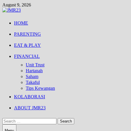
Skip
August 9, 2026
to
content
HOME
PARENTING
EAT & PLAY
FINANCIAL
Unit Trust
Hartanah
Saham
Takaful
Tips Kewangan
KOLABORASI
ABOUT JMR23
Search
for:
Menu