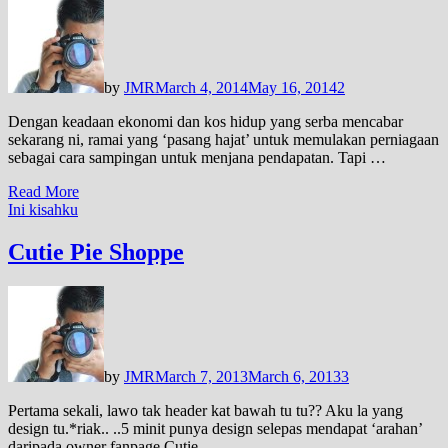
by
JMR
March 4, 2014
May 16, 2014
2
Dengan keadaan ekonomi dan kos hidup yang serba mencabar
sekarang ni, ramai yang ‘pasang hajat’ untuk memulakan perniagaan
sebagai cara sampingan untuk menjana pendapatan. Tapi …
Read More
Ini kisahku
Cutie Pie Shoppe
by
JMR
March 7, 2013
March 6, 2013
3
Pertama sekali, lawo tak header kat bawah tu tu?? Aku la yang
design tu.*riak.. ..5 minit punya design selepas mendapat ‘arahan’
daripada owner fanpage Cutie …