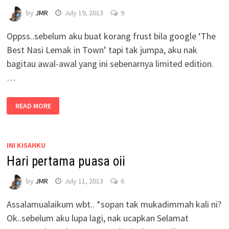
by
JMR
July 19, 2013
9
Oppss..sebelum aku buat korang frust bila google ‘The
Best Nasi Lemak in Town’ tapi tak jumpa, aku nak
bagitau awal-awal yang ini sebenarnya limited edition.
…
READ MORE
INI KISAHKU
Hari pertama puasa oii
by
JMR
July 11, 2013
6
Assalamualaikum wbt.. *sopan tak mukadimmah kali ni?
Ok..sebelum aku lupa lagi, nak ucapkan Selamat