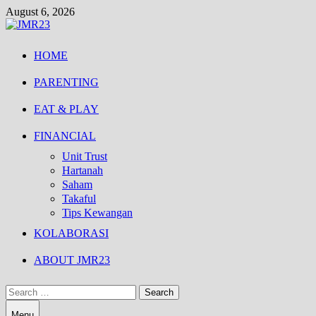
Skip
August 6, 2026
to
content
HOME
PARENTING
EAT & PLAY
FINANCIAL
Unit Trust
Hartanah
Saham
Takaful
Tips Kewangan
KOLABORASI
ABOUT JMR23
Search
for:
Menu