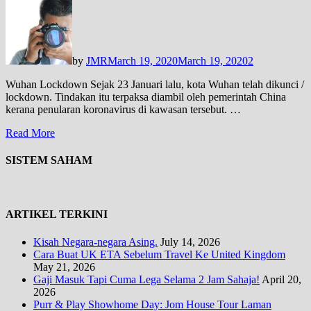
by
JMR
March 19, 2020
March 19, 2020
2
Wuhan Lockdown Sejak 23 Januari lalu, kota Wuhan telah dikunci /
lockdown. Tindakan itu terpaksa diambil oleh pemerintah China
kerana penularan koronavirus di kawasan tersebut. …
Read More
SISTEM SAHAM
ARTIKEL TERKINI
Kisah Negara-negara Asing.
July 14, 2026
Cara Buat UK ETA Sebelum Travel Ke United Kingdom
May 21, 2026
Gaji Masuk Tapi Cuma Lega Selama 2 Jam Sahaja!
April 20,
2026
Purr & Play Showhome Day: Jom House Tour Laman