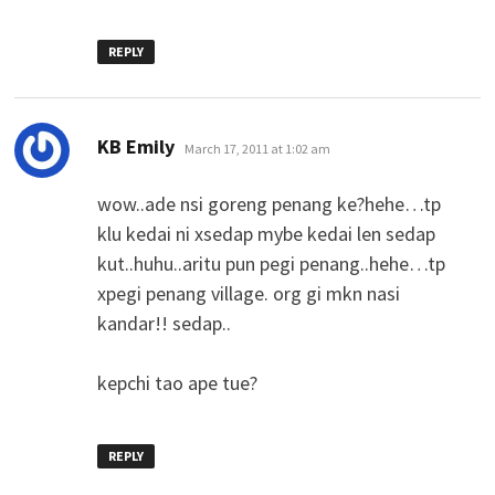
REPLY
says:
KB Emily
March 17, 2011 at 1:02 am
wow..ade nsi goreng penang ke?hehe…tp
klu kedai ni xsedap mybe kedai len sedap
kut..huhu..aritu pun pegi penang..hehe…tp
xpegi penang village. org gi mkn nasi
kandar!! sedap..
kepchi tao ape tue?
REPLY