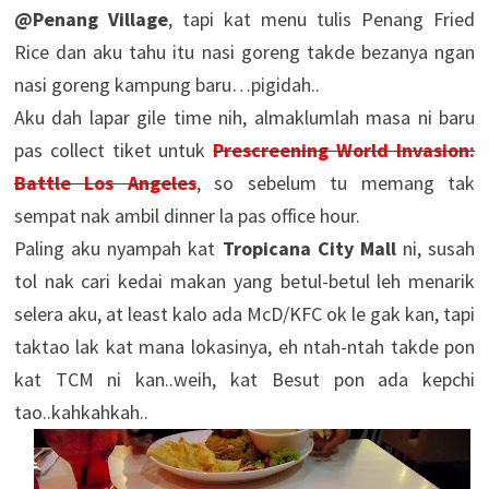
@Penang Village
, tapi kat menu tulis Penang Fried
Rice dan aku tahu itu nasi goreng takde bezanya ngan
nasi goreng kampung baru…pigidah..
Aku dah lapar gile time nih, almaklumlah masa ni baru
pas collect tiket untuk
Prescreening World Invasion:
Battle Los Angeles
, so sebelum tu memang tak
sempat nak ambil dinner la pas office hour.
Paling aku nyampah kat
Tropicana City Mall
ni, susah
tol nak cari kedai makan yang betul-betul leh menarik
selera aku, at least kalo ada McD/KFC ok le gak kan, tapi
taktao lak kat mana lokasinya, eh ntah-ntah takde pon
kat TCM ni kan..weih, kat Besut pon ada kepchi
tao..kahkahkah..