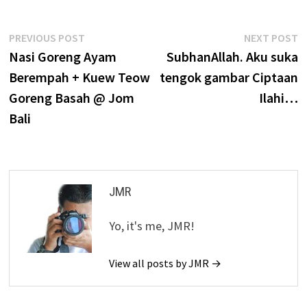
Post
Previous
N
PREVIOUS POST
NEXT POST
post:
p
Nasi Goreng Ayam
SubhanAllah. Aku suka
navigation
Berempah + Kuew Teow
tengok gambar Ciptaan
Goreng Basah @ Jom
Ilahi…
Bali
JMR
Yo, it's me, JMR!
View all posts by JMR →