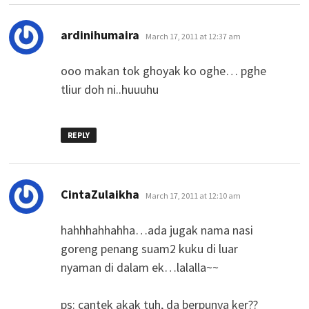
says:
ardinihumaira
March 17, 2011 at 12:37 am
ooo makan tok ghoyak ko oghe… pghe
tliur doh ni..huuuhu
REPLY
says:
CintaZulaikha
March 17, 2011 at 12:10 am
hahhhahhahha…ada jugak nama nasi
goreng penang suam2 kuku di luar
nyaman di dalam ek…lalalla~~
ps: cantek akak tuh, da berpunya ker??