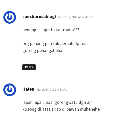
says:
speckurosaklagi
March 17, 2011 at 12:46 pm
penang village tu kat mana???
org penang pun tak pernah dpt nasi
goreng penang..haha
REPLY
says:
Halen
March 17, 2011 at 3:17 am
lapar..lapar.. nasi goreng satu dgn air
kosong di atas sirap di bawah muhehehe