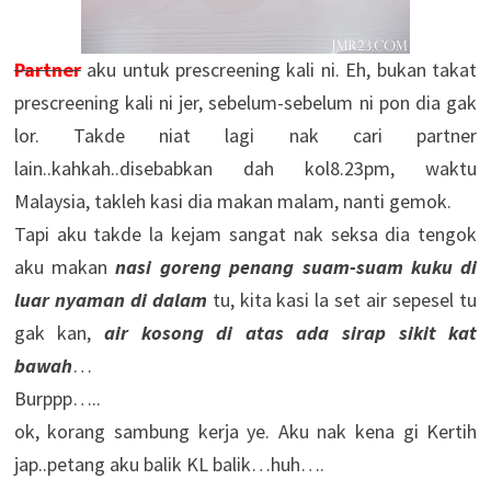
Partner
aku untuk prescreening kali ni. Eh, bukan takat
prescreening kali ni jer, sebelum-sebelum ni pon dia gak
lor. Takde niat lagi nak cari partner
lain..kahkah..disebabkan dah kol8.23pm, waktu
Malaysia, takleh kasi dia makan malam, nanti gemok.
Tapi aku takde la kejam sangat nak seksa dia tengok
aku makan
n
asi goreng penang suam-suam kuku di
luar nyaman di dalam
tu, kita kasi la set air sepesel tu
gak kan,
air kosong di atas ada sirap sikit kat
bawah
…
Burppp…..
ok, korang sambung kerja ye. Aku nak kena gi Kertih
jap..petang aku balik KL balik…huh….