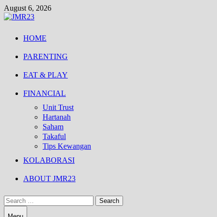
Skip
August 6, 2026
to
content
HOME
PARENTING
EAT & PLAY
FINANCIAL
Unit Trust
Hartanah
Saham
Takaful
Tips Kewangan
KOLABORASI
ABOUT JMR23
Search
for:
Menu