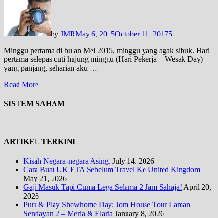
by
JMR
May 6, 2015
October 11, 2017
5
Minggu pertama di bulan Mei 2015, minggu yang agak sibuk. Hari
pertama selepas cuti hujung minggu (Hari Pekerja + Wesak Day)
yang panjang, seharian aku …
Read More
SISTEM SAHAM
ARTIKEL TERKINI
Kisah Negara-negara Asing.
July 14, 2026
Cara Buat UK ETA Sebelum Travel Ke United Kingdom
May 21, 2026
Gaji Masuk Tapi Cuma Lega Selama 2 Jam Sahaja!
April 20,
2026
Purr & Play Showhome Day: Jom House Tour Laman
Sendayan 2 – Meria & Elaria
January 8, 2026