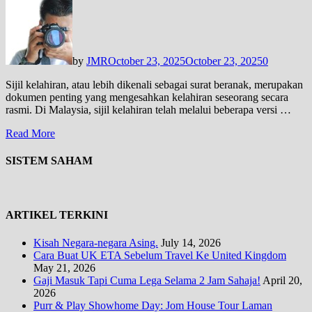
by
JMR
October 23, 2025
October 23, 2025
0
Sijil kelahiran, atau lebih dikenali sebagai surat beranak, merupakan
dokumen penting yang mengesahkan kelahiran seseorang secara
rasmi. Di Malaysia, sijil kelahiran telah melalui beberapa versi …
Read More
SISTEM SAHAM
ARTIKEL TERKINI
Kisah Negara-negara Asing.
July 14, 2026
Cara Buat UK ETA Sebelum Travel Ke United Kingdom
May 21, 2026
Gaji Masuk Tapi Cuma Lega Selama 2 Jam Sahaja!
April 20,
2026
Purr & Play Showhome Day: Jom House Tour Laman