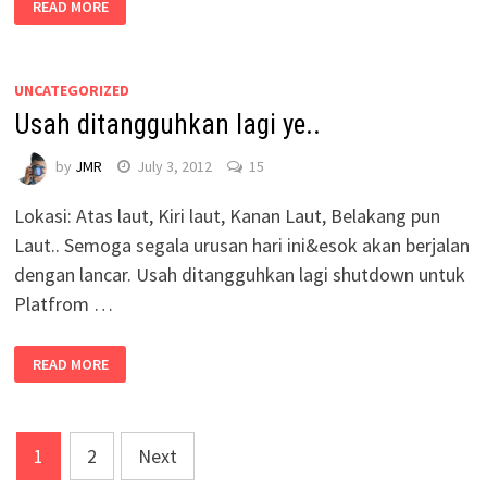
READ MORE
UNCATEGORIZED
Usah ditangguhkan lagi ye..
by
JMR
July 3, 2012
15
Lokasi: Atas laut, Kiri laut, Kanan Laut, Belakang pun
Laut.. Semoga segala urusan hari ini&esok akan berjalan
dengan lancar. Usah ditangguhkan lagi shutdown untuk
Platfrom …
READ MORE
Posts
1
2
Next