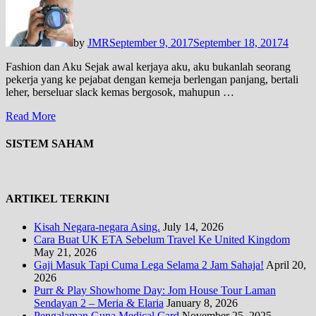
by
JMR
September 9, 2017
September 18, 2017
4
Fashion dan Aku Sejak awal kerjaya aku, aku bukanlah seorang
pekerja yang ke pejabat dengan kemeja berlengan panjang, bertali
leher, berseluar slack kemas bergosok, mahupun …
Read More
SISTEM SAHAM
ARTIKEL TERKINI
Kisah Negara-negara Asing.
July 14, 2026
Cara Buat UK ETA Sebelum Travel Ke United Kingdom
May 21, 2026
Gaji Masuk Tapi Cuma Lega Selama 2 Jam Sahaja!
April 20,
2026
Purr & Play Showhome Day: Jom House Tour Laman
Sendayan 2 – Meria & Elaria
January 8, 2026
Pengalaman Guna Medical Card
November 25, 2025