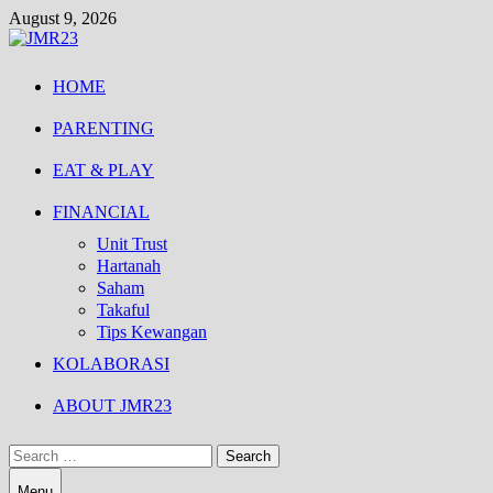
Skip
August 9, 2026
to
content
HOME
PARENTING
EAT & PLAY
FINANCIAL
Unit Trust
Hartanah
Saham
Takaful
Tips Kewangan
KOLABORASI
ABOUT JMR23
Search
for:
Menu