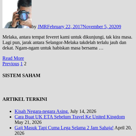
by
JMR
February 22, 2017
November 5, 2020
9
Melaka, antara tempat feveret kami untuk dikunjungi, tak kira masa.
Lagi pun, jarak antara Selangor-Melaka takdelah terlalu jauh dan
dekat. Ngam-ngam untuk habiskan masa bersama …
Read More
Posts
Previous
1
2
pagination
SISTEM SAHAM
ARTIKEL TERKINI
Kisah Negara-negara Asing.
July 14, 2026
Cara Buat UK ETA Sebelum Travel Ke United Kingdom
May 21, 2026
Gaji Masuk Tapi Cuma Lega Selama 2 Jam Sahaja!
April 20,
2026