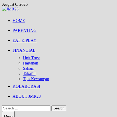
Skip
August 6, 2026
to
content
HOME
PARENTING
EAT & PLAY
FINANCIAL
Unit Trust
Hartanah
Saham
Takaful
Tips Kewangan
KOLABORASI
ABOUT JMR23
Search
for:
Menu