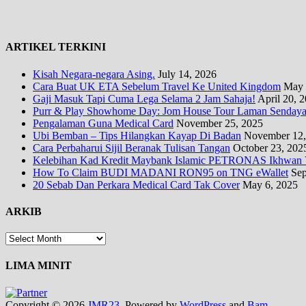
ARTIKEL TERKINI
Kisah Negara-negara Asing.
July 14, 2026
Cara Buat UK ETA Sebelum Travel Ke United Kingdom
May 
Gaji Masuk Tapi Cuma Lega Selama 2 Jam Sahaja!
April 20, 
Purr & Play Showhome Day: Jom House Tour Laman Sendayan
Pengalaman Guna Medical Card
November 25, 2025
Ubi Bemban – Tips Hilangkan Kayap Di Badan
November 12,
Cara Perbaharui Sijil Beranak Tulisan Tangan
October 23, 202
Kelebihan Kad Kredit Maybank Islamic PETRONAS Ikhwan V
How To Claim BUDI MADANI RON95 on TNG eWallet
Sep
20 Sebab Dan Perkara Medical Card Tak Cover
May 6, 2025
ARKIB
ARKIB
LIMA MINIT
Copyright © 2026
JMR23
. Powered by
WordPress
and
Bam
.