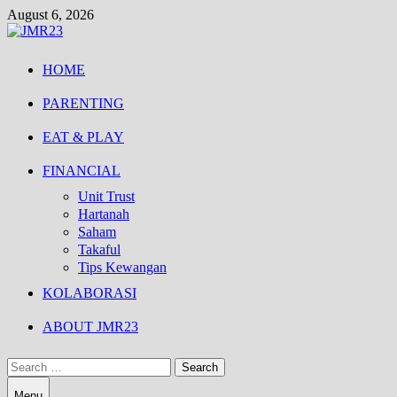
Skip
August 6, 2026
to
content
HOME
PARENTING
EAT & PLAY
FINANCIAL
Unit Trust
Hartanah
Saham
Takaful
Tips Kewangan
KOLABORASI
ABOUT JMR23
Search
for:
Menu